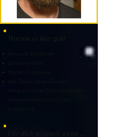
Worum es hier geht
bewusste Berührung
achtsame Nähe
Klarheit & Konsens
dein Tempo, deine Grenzen
Keine erotischen Dienstleistungen.
Alles geschieht freiwillig und
transparent.
Für dich geeignet, wenn …