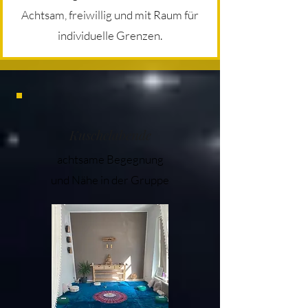
Achtsam, freiwillig und mit Raum für
individuelle Grenzen.
Kuschelabende
achtsame Begegnung
und Nähe in der Gruppe