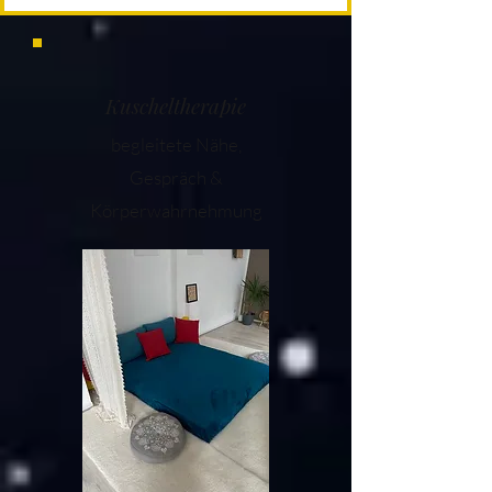
Kuscheltherapie
begleitete Nähe,
Gespräch &
Körperwahrnehmung