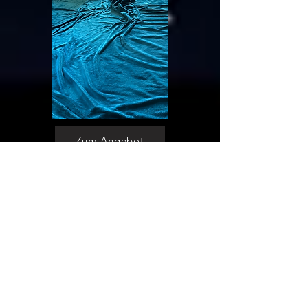
Zum Angebot
Für wen ist dieser Raum
gedacht?
Dieser Raum ist für Menschen, die sich
selbst bewusster spüren möchten und