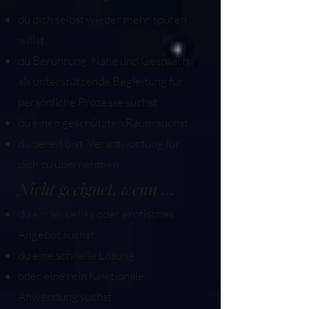
du dich selbst wieder mehr spüren
willst
du Berührung, Nähe und Gespräch
als unterstützende Begleitung für
persönliche Prozesse suchst
du einen geschützten Raum suchst
du bereit bist, Verantwortung für
dich zu übernehmen
Nicht geeignet, wenn …
du ein sexuelles oder erotisches
Angebot suchst
du eine schnelle Lösung
oder eine rein funktionale
Anwendung suchst