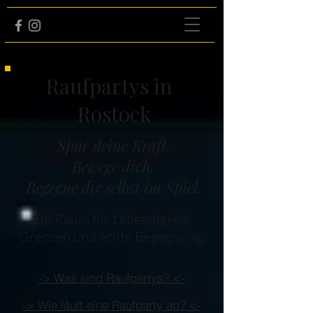
Raufpartys in
Rostock
Spür deine Kraft.
Bewege dich.
Begegne dir selbst im Spiel.
Ein Raum für Lebendigkeit,
Grenzen und echte Begegnung.
-> Was sind Raufpartys? <-
-> Wie läuft eine Raufparty ab? <-